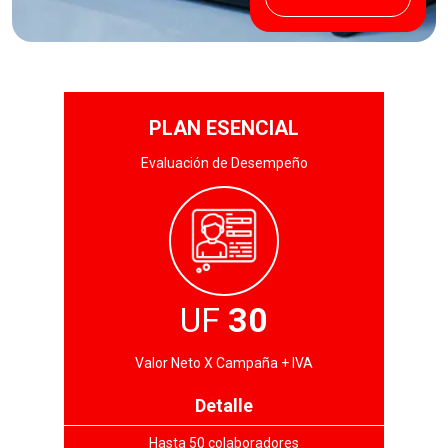
PLAN ESENCIAL
Evaluación de Desempeño
UF
30
Valor Neto X Campaña + IVA
Detalle
Hasta 50 colaboradores