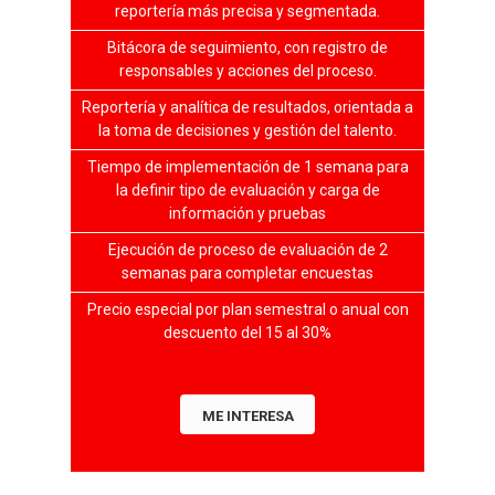
reportería más precisa y segmentada.
Bitácora de seguimiento, con registro de
responsables y acciones del proceso.
Reportería y analítica de resultados, orientada a
la toma de decisiones y gestión del talento.
Tiempo de implementación de 1 semana para
la definir tipo de evaluación y carga de
información y pruebas
Ejecución de proceso de evaluación de 2
semanas para completar encuestas
Precio especial por plan semestral o anual con
descuento del 15 al 30%
ME INTERESA