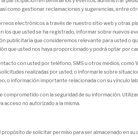
 la participación en seminarios y eventos, administrar ped
 así como gestionar reclamaciones y sugerencias, entre otr
reos electrónicos a través de nuestro sitio web y otras pl
en los que usted se ha registrado, informar sobre nuevos e
ón publicitaria que consideremos relevante para usted o qu
ción que usted nos haya proporcionado y podrá optar por c
tacto con usted por teléfono, SMS u otros medios, como W
solicitudes realizadas por usted, o informarle sobre situac
leo, o información importante relacionada con su vínculo la
 comprometido con la seguridad de su información. Utiliza
 acceso no autorizado a la misma.
l propósito de solicitar permiso para ser almacenado en su 