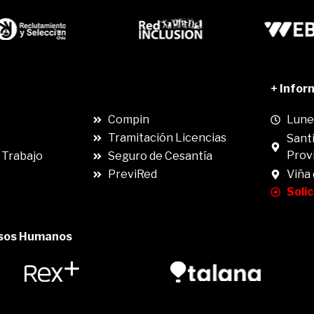
.
+ Infor
Compin
Lunes
Tramitación Licencias
Santi
Prov
 Trabajo
Seguro de Cesantía
PreviRed
Viña
Soli
rsos Humanos