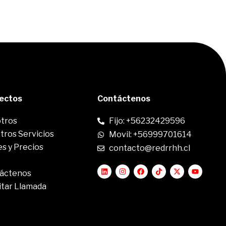
rectos
Contáctenos
tros
Fijo: +56232429596
tros Servicios
Movil: +56999701614
s y Precios
contacto@redrrhh.cl
áctenos
itar Llamada