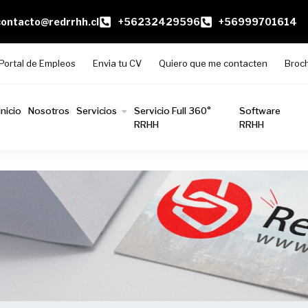
contacto@redrrhh.cl
+56232429596
+56999701614
Portal de Empleos
Envia tu CV
Quiero que me contacten
Broc
Inicio
Nosotros
Servicios
Servicio Full 360°
Software
RRHH
RRHH