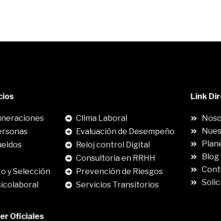
cios
.
Link Di
neraciones
Clima Laboral
Noso
Nues
ersonas
Evaluación de Desempeño
Plane
ueldos
Reloj control Digital
Blog
Consultoria en RRHH
Cont
o y Selección
Prevención de Riesgos
Solic
sicolaboral
Servicios Transitorios
r Oficiales