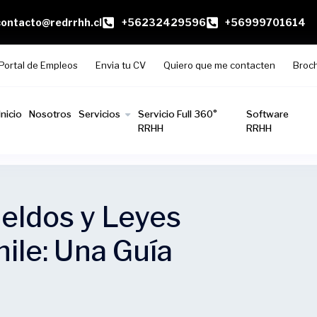
contacto@redrrhh.cl
+56232429596
+56999701614
Portal de Empleos
Envia tu CV
Quiero que me contacten
Broc
Inicio
Nosotros
Servicios
Servicio Full 360°
Software
RRHH
RRHH
eldos y Leyes
hile: Una Guía