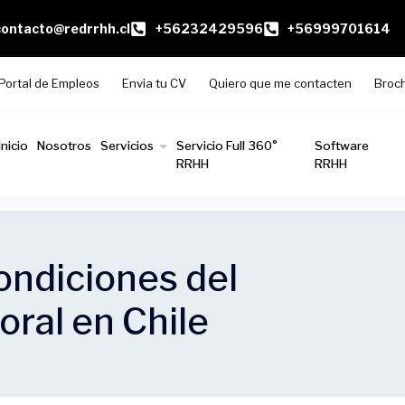
contacto@redrrhh.cl
+56232429596
+56999701614
Portal de Empleos
Envia tu CV
Quiero que me contacten
Broc
Inicio
Nosotros
Servicios
Servicio Full 360°
Software
RRHH
RRHH
ondiciones del
ral en Chile